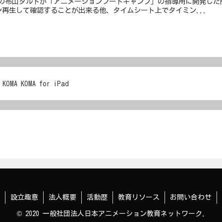
JENA理事の布山タルトが「アニメーションブートキャンプ」の指導用に開発
再生して確認することが出来る他、タイムシート上でタイミン...
KOMA KOMA for iPad
設立趣意
法人概要
活動歴
教育リソース
お問い合わせ
© 2020 一般社団法人日本アニメーション教育ネットワーク.