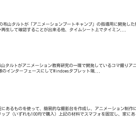
JENA理事の布山タルトが「アニメーションブートキャンプ」の指導用に開発
再生して確認することが出来る他、タイムシート上でタイミン...
A理事の布山タルトがアニメーション教育研究の一環で開発しているコマ撮りアニ
様のインターフェースにしてWindowsタブレット端...
にあるものを使って、簡易的な撮影台を作成し、アニメーション制作に
リップ（いずれも100均で購入）上記の材料でスマフォを固定し、家にある